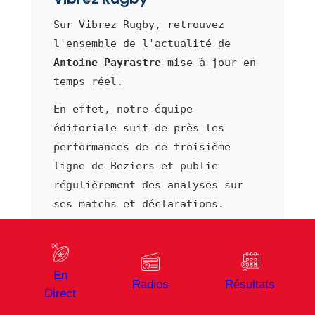
Sur Vibrez Rugby, retrouvez
l'ensemble de l'actualité de
Antoine Payrastre
mise à jour en
temps réel.
En effet, notre équipe
éditoriale suit de près les
performances de ce troisième
ligne de Beziers et publie
régulièrement des analyses sur
ses matchs et déclarations.
De plus, consultez le
classement
Pro D2
, les
résultats Pro D2
et
le
calendrier Pro D2
pour suivre
En
Radios
Résultats
l'évolution de son équipe.
Direct