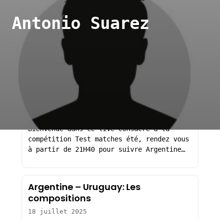
Aller
Antonio Suarez
au
Antonio Suarez.
contenu
Articles sur Antonio Suarez
Résultat Argentine – Uruguay
(2025)
19 juillet 2025
Bienvenue dans ce live consacré à la
compétition Test matches été, rendez vous
à partir de 21H40 pour suivre Argentine…
Argentine – Uruguay: Les
compositions
18 juillet 2025