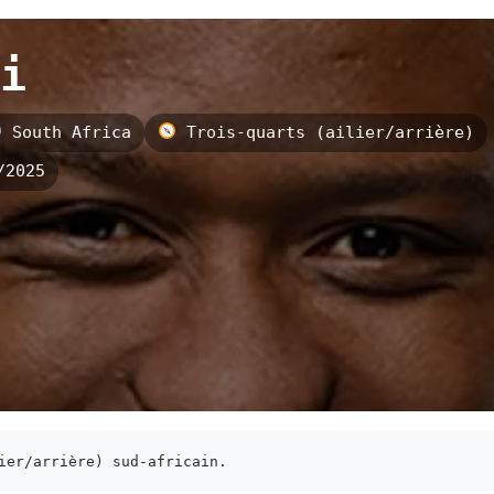
i
South Africa
Trois-quarts (ailier/arrière)
/2025
ier/arrière) sud-africain.