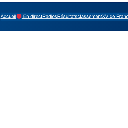
Accueil
En direct
Radios
Résultats
classement
XV de Fran