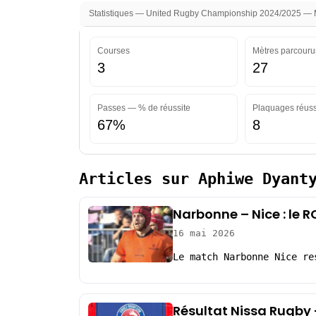
Statistiques — United Rugby Championship 2024/2025 — Mi
Courses
Mètres parcouru
3
27
Passes — % de réussite
Plaquages réuss
67%
8
Articles sur Aphiwe Dyant
Narbonne – Nice : le RC
16 mai 2026
Le match Narbonne Nice re
Résultat Nissa Rugby