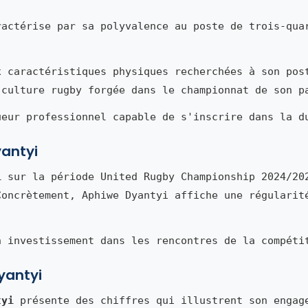
actérise par sa polyvalence au poste de trois-qua
x caractéristiques physiques recherchées à son pos
 culture rugby forgée dans le championnat de son p
ueur professionnel capable de s'inscrire dans la d
yantyi
i
sur la période United Rugby Championship 2024/20
Concrètement, Aphiwe Dyantyi affiche une régularit
n investissement dans les rencontres de la compéti
yantyi
tyi
présente des chiffres qui illustrent son engag