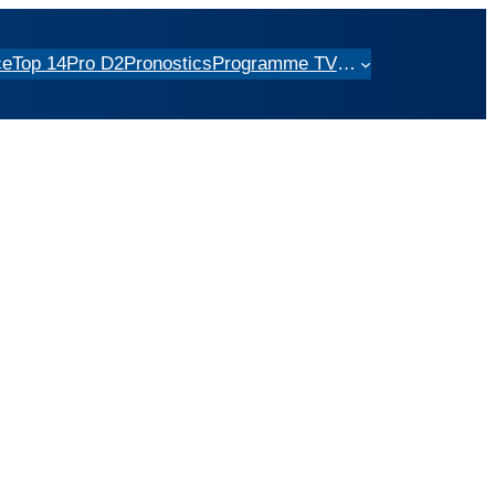
ce
Top 14
Pro D2
Pronostics
Programme TV
…