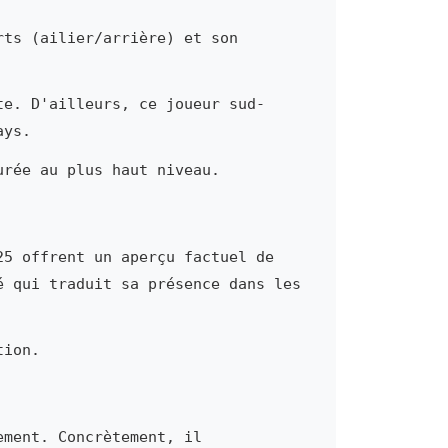
rts (ailier/arrière) et son
te. D'ailleurs, ce joueur sud-
ays.
urée au plus haut niveau.
25 offrent un aperçu factuel de
é qui traduit sa présence dans les
tion.
ement. Concrètement, il