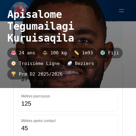
Aller
Apisalome
au
Apisalome Tegumailagi Kuruisaqila est un
contenu
Tegumailagi
troisième ligne fidjien, évoluant au
Kuruisaqila
Beziers.
Statistiques — Pro D2 2025/2026 — Mise à jour le
24 ans
100 kg
1m93
Fiji
25/03/2026 13:58
Troisième Ligne
Beziers
Courses
Pro D2 2025/2026
27
Mètres parcourus
125
Mètres après contact
45