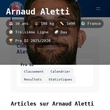
Aller
Arnaud Aletti
au
Arnaud Aletti est un troisième ligne
contenu
français, évoluant à Dax.
30 ans
108 kg
1m90
France
Troisième Ligne
Dax
Pro D2 2025/2026
Compétitions de Arnaud
Aletti
Pro D2
Classement
Calendrier
Resultats
Statistiques
Articles sur Arnaud Aletti