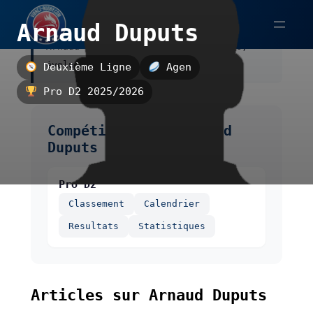
Aller
Arnaud Duputs
au
Arnaud Duputs est un deuxième ligne,
contenu
évoluant à Agen.
Deuxième Ligne
Agen
Pro D2 2025/2026
Compétitions de Arnaud
Duputs
Pro D2
Classement
Calendrier
Resultats
Statistiques
Articles sur Arnaud Duputs