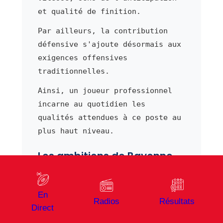
et qualité de finition.
Par ailleurs, la contribution
défensive s'ajoute désormais aux
exigences offensives
traditionnelles.
Ainsi, un joueur professionnel
incarne au quotidien les
qualités attendues à ce poste au
plus haut niveau.
Les ambitions de Bayonne
en Top 14
Chaque saison,
Bayonne
aborde
En
son exercice en Top 14 avec des
Radios
Résultats
Direct
objectifs clairement définis.