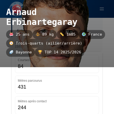
Aller
Arnaud
au
Arnaud Erbinartegaray est un trois-
contenu
Erbinartegaray
quarts (ailier/arrière) français,
évoluant à Bayonne.
25 ans
89 kg
1m85
France
Statistiques — TOP 14 2025/2026 — Mise à jour le
Trois-quarts (ailier/arrière)
15/05/2026 01:43
Bayonne
TOP 14 2025/2026
Courses
84
Mètres parcourus
431
Mètres après contact
244