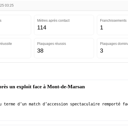
025 03:25
s
Mètres après contact
Franchissements
114
1
réussite
Plaquages réussis
Plaquages domin
38
3
près un exploit face à Mont-de-Marsan
u terme d’un match d’accession spectaculaire remporté fa