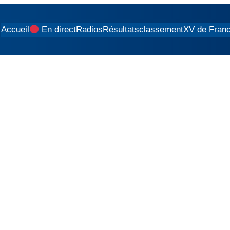
Accueil
En direct
Radios
Résultats
classement
XV de Fran