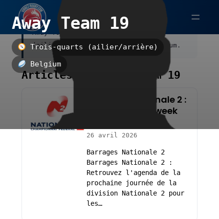
Aller
Away Team 19
au
Away Team 19 est un trois-quarts
contenu
(ailier/arrière), évoluant au Belgium.
Trois-quarts (ailier/arrière)
Belgium
Articles sur Away Team 19
Barrages Nationale 2 :
les affiches du week
end
26 avril 2026
Barrages Nationale 2
Barrages Nationale 2 :
Retrouvez l'agenda de la
prochaine journée de la
division Nationale 2 pour
les…