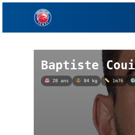
Aller
au
contenu
Baptiste Coui
28 ans
84 kg
1m76