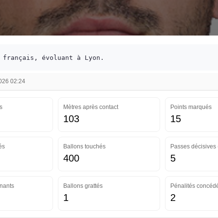
 français, évoluant à Lyon.
2026 02:24
s
Mètres après contact
Points marqués
103
15
és
Ballons touchés
Passes décisives 
400
5
nants
Ballons grattés
Pénalités concéd
1
2