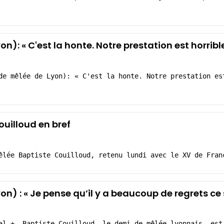
n): « C'est la honte. Notre prestation est horribl
de mêlée de Lyon): « C'est la honte. Notre prestation es
uilloud en bref
êlée Baptiste Couilloud, retenu lundi avec le XV de Fran
on) : « Je pense qu’il y a beaucoup de regrets ce 
al +, Baptiste Couilloud, le demi de mêlée lyonnais, est