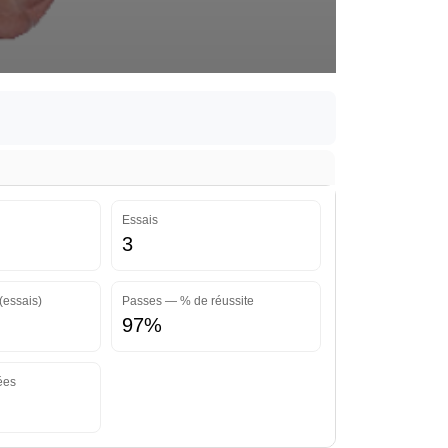
Essais
3
(essais)
Passes — % de réussite
97%
ées