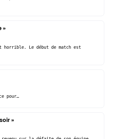
e »
t horrible. Le début de match est
ce pour…
soir »
 revenu sur la défaite de son équipe