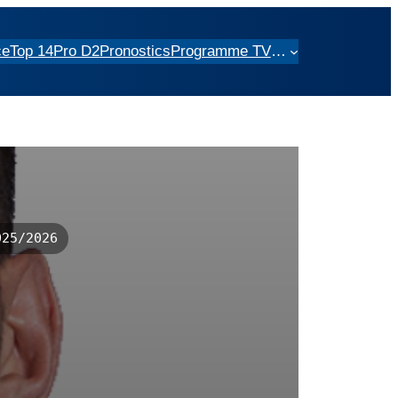
ce
Top 14
Pro D2
Pronostics
Programme TV
…
25/2026