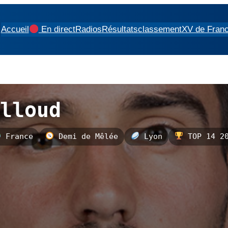
Accueil
En direct
Radios
Résultats
classement
XV de Fran
lloud
France
Demi de Mêlée
Lyon
TOP 14 20