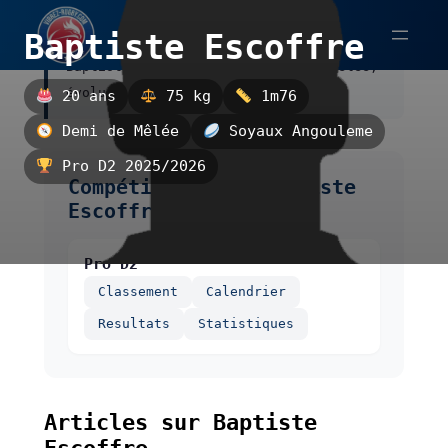
Aller
Baptiste Escoffre
au
Baptiste Escoffre est un demi de mêlée,
contenu
évoluant au Soyaux Angouleme.
20 ans
75 kg
1m76
Demi de Mêlée
Soyaux Angouleme
Pro D2 2025/2026
Compétitions de Baptiste
Escoffre
Pro D2
Classement
Calendrier
Resultats
Statistiques
Articles sur Baptiste