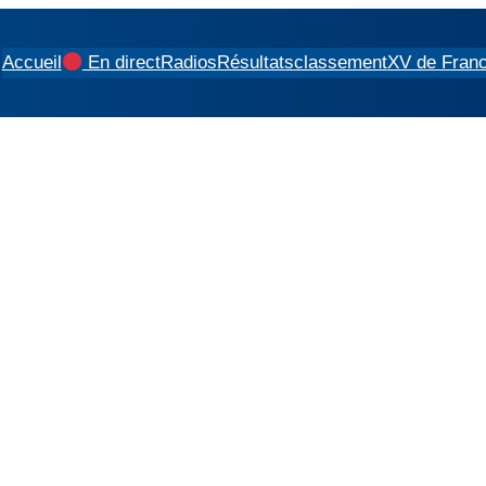
Accueil
En direct
Radios
Résultats
classement
XV de Fran