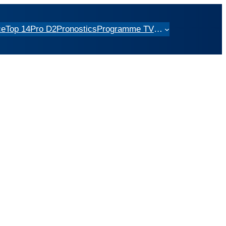
ce
Top 14
Pro D2
Pronostics
Programme TV
…