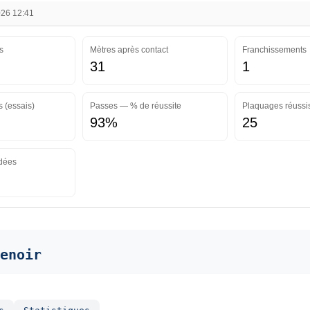
026 12:41
s
Mètres après contact
Franchissements
31
1
 (essais)
Passes — % de réussite
Plaquages réussi
93%
25
dées
enoir