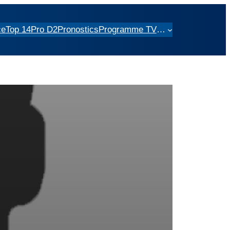
ce
Top 14
Pro D2
Pronostics
Programme TV
…