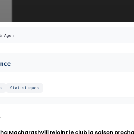
à Agen.
nce
s
Statistiques
e
ha Macharashvili rejoint le club la saison proch