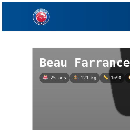
Aller
au
contenu
Beau Farrance
25 ans
121 kg
1m90