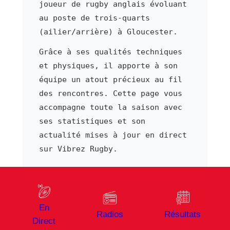
joueur de rugby anglais évoluant
au poste de trois-quarts
(ailier/arrière) à Gloucester.
Grâce à ses qualités techniques
et physiques, il apporte à son
équipe un atout précieux au fil
des rencontres. Cette page vous
accompagne toute la saison avec
ses statistiques et son
actualité mises à jour en direct
sur Vibrez Rugby.
⬅ Joueur précédent
Joueur suivant ➜
En
Cameron Redpath
Sevu Reece
Radios
Résultats
Direct