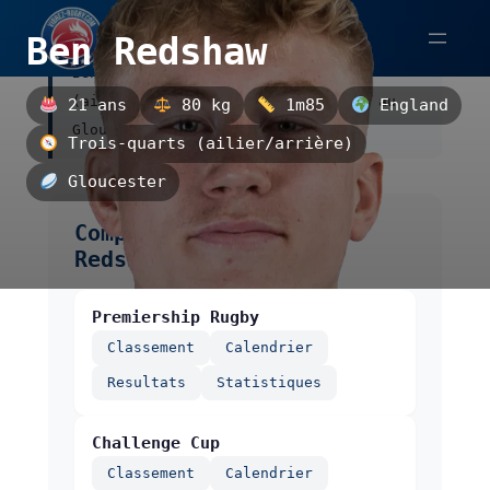
Aller
Ben Redshaw
au
Ben Redshaw est un trois-quarts
contenu
(ailier/arrière) anglais, évoluant au
21 ans
80 kg
1m85
England
Gloucester.
Trois-quarts (ailier/arrière)
Gloucester
Compétitions de Ben
Redshaw
Premiership Rugby
Classement
Calendrier
Resultats
Statistiques
Challenge Cup
Classement
Calendrier