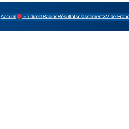
Accueil
En direct
Radios
Résultats
classement
XV de Fran