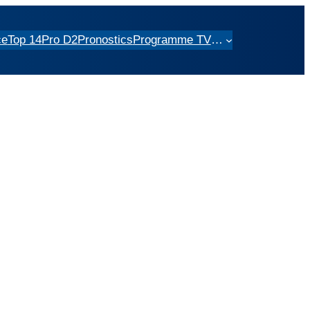
ce
Top 14
Pro D2
Pronostics
Programme TV
…