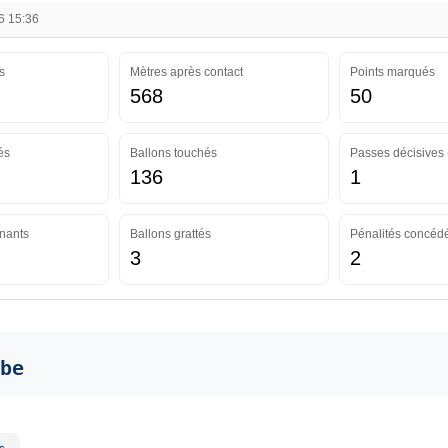
6 15:36
s
Mètres après contact
Points marqués
568
50
és
Ballons touchés
Passes décisives 
136
1
nants
Ballons grattés
Pénalités concéd
3
2
be