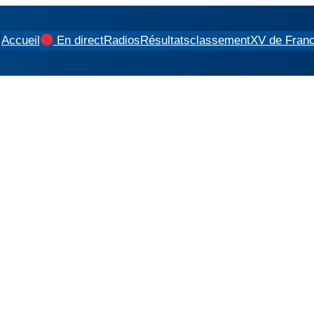
Accueil
En direct
Radios
Résultats
classement
XV de Fran