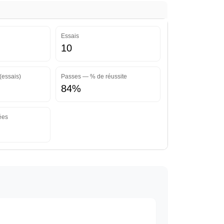
Essais
10
(essais)
Passes — % de réussite
84%
ées