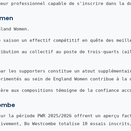
ueur professionnel capable de s'inscrire dans la d
omen
land Women.
e saison un effectif compétitif en quête des meill
ribution au collectif au poste de trois-quarts (ai
par les supporters constitue un atout supplémentai
érimentés au sein de England Women contribue à la 
ière aux compositions témoigne de la confiance acc
combe
ur la période PWR 2025/2026 offrent un aperçu fac
tivement, Bo Westcombe totalise 10 essais inscrits