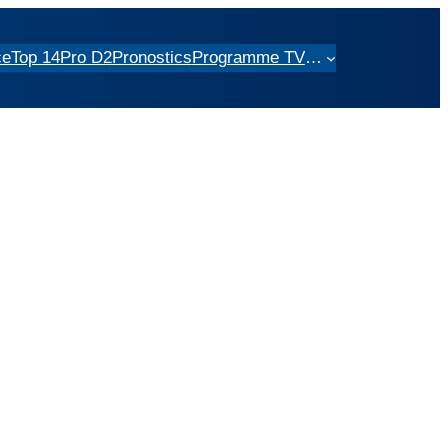
ce
Top 14
Pro D2
Pronostics
Programme TV
…