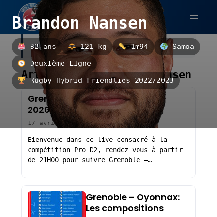
Aller
Brandon Nansen
au
Brandon Nansen est un deuxième ligne
contenu
samoan.
32 ans
121 kg
1m94
Samoa
Deuxième Ligne
Articles sur Brandon Nansen
Rugby Hybrid Friendlies 2022/2023
Grenoble – Oyonnax (Résultat
2026)
17 avril 2026
Bienvenue dans ce live consacré à la
compétition Pro D2, rendez vous à partir
de 21H00 pour suivre Grenoble –…
Grenoble – Oyonnax:
Les compositions