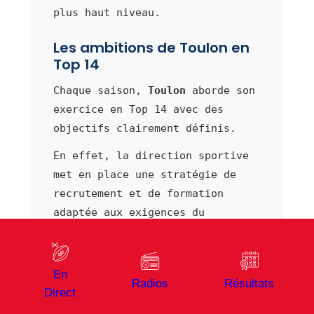
plus haut niveau.
Les ambitions de Toulon en
Top 14
Chaque saison,
Toulon
aborde son
exercice en Top 14 avec des
objectifs clairement définis.
En effet, la direction sportive
met en place une stratégie de
recrutement et de formation
adaptée aux exigences du
championnat.
Ainsi, le club cherche à
En
combiner expérience et jeunesse
Radios
Résultats
Direct
au sein de son effectif afin de