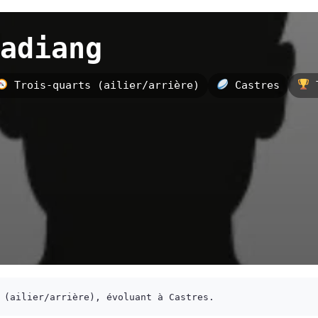
adiang
Trois-quarts (ailier/arrière)
Castres
T
 (ailier/arrière), évoluant à Castres.