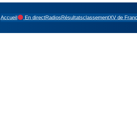
Accueil
En direct
Radios
Résultats
classement
XV de Fran