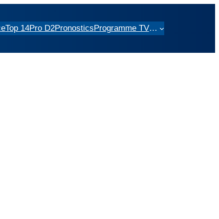
ce
Top 14
Pro D2
Pronostics
Programme TV
…