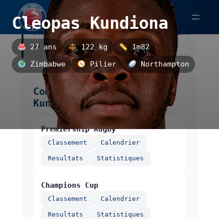
Aller
Cleopas Kundiona
au
Cleopas Kundiona est un pilier, évoluant
contenu
au Northampton.
27 ans
122 kg
1m82
Zimbabwe
Pilier
Northampton
Compétitions de Cleopas
Kundiona
Premiership Rugby
Classement
Calendrier
Resultats
Statistiques
Champions Cup
Classement
Calendrier
Resultats
Statistiques