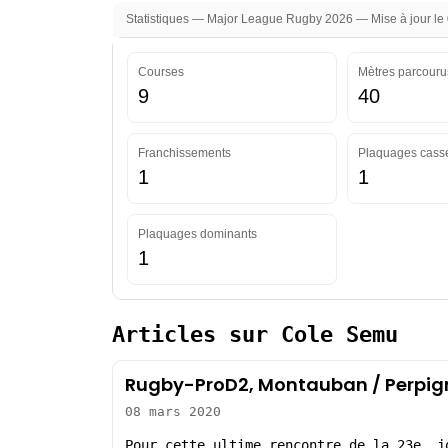
Statistiques — Major League Rugby 2026 — Mise à jour le
Courses
Mètres parcouru
9
40
Franchissements
Plaquages cass
1
1
Plaquages dominants
1
Articles sur Cole Semu
Rugby-ProD2, Montauban / Perpign
08 mars 2020
Pour cette ultime rencontre de la 23e. j