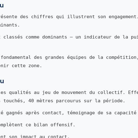
mu
ésente des chiffres qui illustrent son engagement
minants.
t classés comme dominants — un indicateur de la pu
 fondamental des grandes équipes de la compétition
enir cette zone.
mu
es qualités au jeu de mouvement du collectif. Eff
s touchés, 40 mètres parcourus sur la période.
té gagnés après contact, témoignage de sa capacité
omplètent ce bilan offensif.
ent son impact au contact.