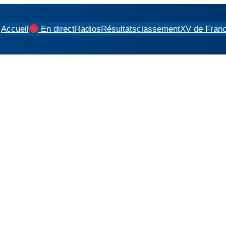
Accueil
En direct
Radios
Résultats
classement
XV de Fran