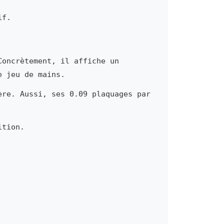
if.
Concrètement, il affiche un
e jeu de mains.
ère. Aussi, ses 0.09 plaquages par
ition.