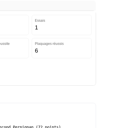
Essais
1
ussite
Plaquages réussis
6
econd Perpignan (72 points).…