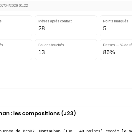
 07/04/2026 01:22
s
Mètres après contact
Points marqués
28
5
és
Ballons touchés
Passes — % de ré
13
86%
an : les compositions (J23)
ournée de ProD2, Montauban (13e., 40 points) reçoit le s