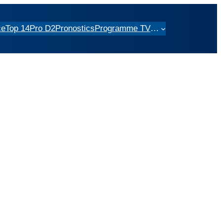
ce
Top 14
Pro D2
Pronostics
Programme TV
…