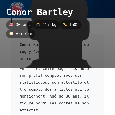
Aller
Conor Bartley
au
Conor Bartley est un arrière.
contenu
30 ans
117 kg
1m82
Arrière
Conor Bartley
est un joueur de
rugby évoluant au poste de
arrière.
En effet, cette page rassemble
son profil complet avec ses
statistiques, son actualité et
l'ensemble des articles qui le
mentionnent. Âgé de 30 ans, il
figure parmi les cadres de son
effectif.