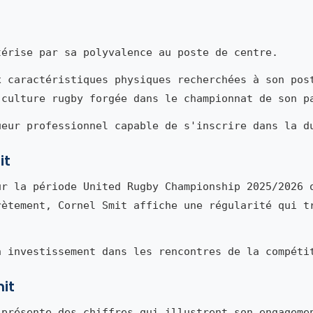
érise par sa polyvalence au poste de centre.
x caractéristiques physiques recherchées à son pos
 culture rugby forgée dans le championnat de son p
ueur professionnel capable de s'inscrire dans la d
it
r la période United Rugby Championship 2025/2026 
rètement, Cornel Smit affiche une régularité qui t
n investissement dans les rencontres de la compéti
mit
présente des chiffres qui illustrent son engageme