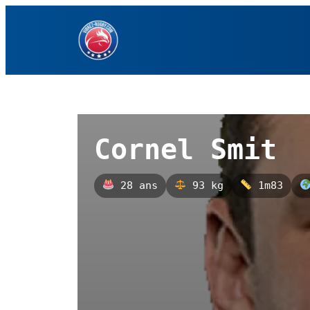
Aller
au
contenu
Cornel Smit
28 ans
93 kg
1m83