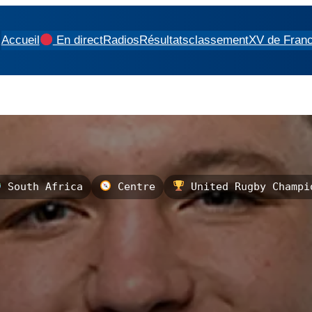
Accueil
En direct
Radios
Résultats
classement
XV de Fran
South Africa
Centre
United Rugby Champi