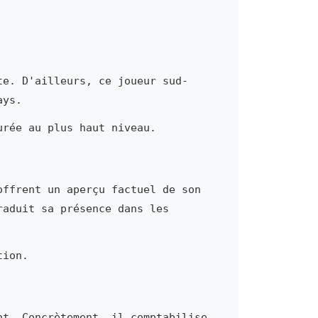
te. D'ailleurs, ce joueur sud-
ays.
urée au plus haut niveau.
offrent un aperçu factuel de son
raduit sa présence dans les
tion.
nt. Concrètement, il comptabilise