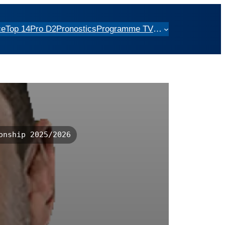
ce
Top 14
Pro D2
Pronostics
Programme TV
…
onship 2025/2026