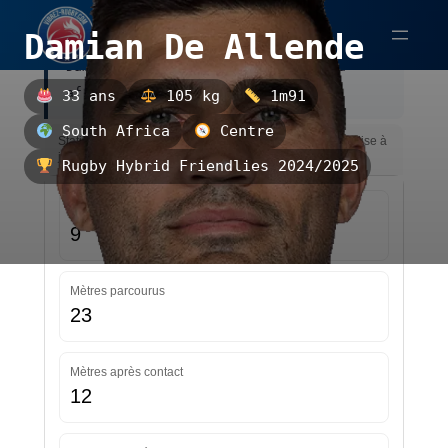
Aller
Damian De Allende
au
Damian De Allende est un centre sud-
contenu
africain.
33 ans
105 kg
1m91
South Africa
Centre
Statistiques — Rugby Hybrid Friendlies 2024/2025 — Mise à
jour le 22/11/2025 00:00
Rugby Hybrid Friendlies 2024/2025
Courses
9
Mètres parcourus
23
Mètres après contact
12