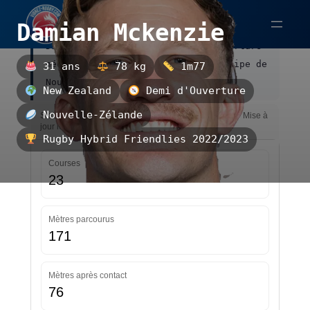
Aller
Damian Mckenzie
au
Damian Mckenzie est un demi d'ouverture
contenu
néo-zélandais, évoluant avec l'équipe de
31 ans
78 kg
1m77
Nouvelle-Zélande.
New Zealand
Demi d'Ouverture
Nouvelle-Zélande
Statistiques — Rugby Hybrid Friendlies 2022/2023 — Mise à
jour le 23/07/2026 16:01
Rugby Hybrid Friendlies 2022/2023
Courses
23
Mètres parcourus
171
Mètres après contact
76