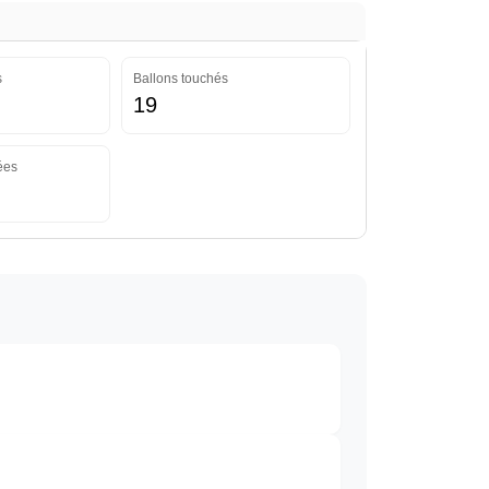
s
Ballons touchés
19
ées