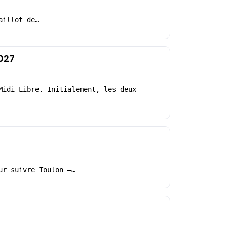
aillot de…
2027
Midi Libre. Initialement, les deux
ur suivre Toulon –…