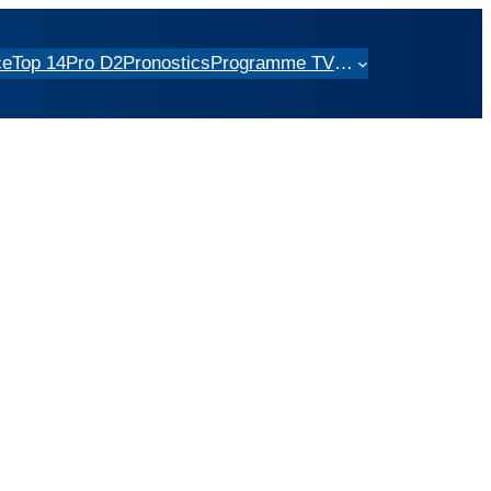
ce
Top 14
Pro D2
Pronostics
Programme TV
…