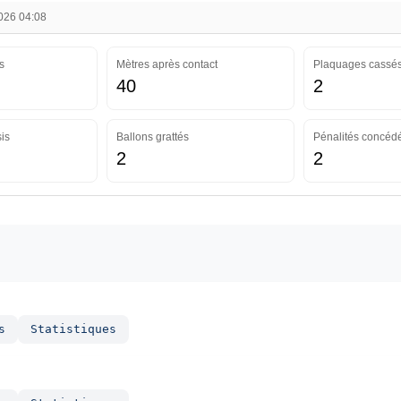
2026 04:08
s
Mètres après contact
Plaquages cassé
40
2
is
Ballons grattés
Pénalités concéd
2
2
s
Statistiques