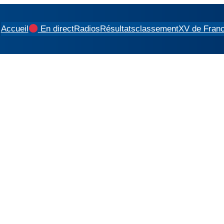
Accueil
En direct
Radios
Résultats
classement
XV de Fran