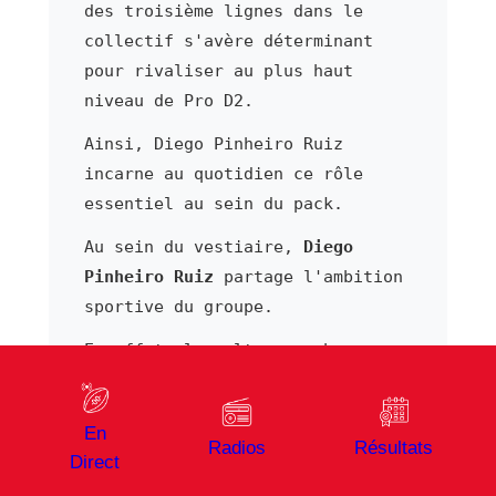
des troisième lignes dans le
collectif s'avère déterminant
pour rivaliser au plus haut
niveau de Pro D2.
Ainsi, Diego Pinheiro Ruiz
incarne au quotidien ce rôle
essentiel au sein du pack.
Au sein du vestiaire,
Diego
Pinheiro Ruiz
partage l'ambition
sportive du groupe.
En effet, la culture rugby
transmise entre générations
reste un moteur puissant dans
En
les grands clubs de Pro D2.
Radios
Résultats
Direct
De ce fait, Diego Pinheiro Ruiz