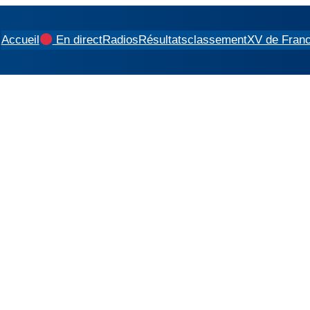
Accueil
En direct
Radios
Résultats
classement
XV de Fran