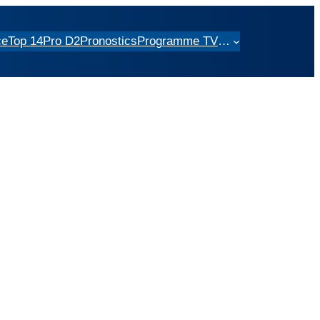
ce
Top 14
Pro D2
Pronostics
Programme TV
…