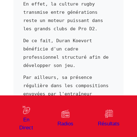
En effet, la culture rugby
transmise entre générations
reste un moteur puissant dans
les grands clubs de Pro D2.
De ce fait, Duran Koevort
bénéficie d'un cadre
professionnel structuré afin de
développer son jeu.
Par ailleurs, sa présence
régulière dans les compositions
envoyées par l'entraîneur
atteste de la confiance accordée
à Duran Koevort par le staff
technique.
En
Radios
Résultats
Direct
Suivre Duran Koevort sur