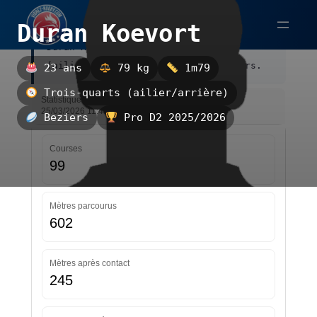
Aller
Duran Koevort
au
Duran Koevort est un trois-quarts
contenu
(ailier/arrière), évoluant au Beziers.
23 ans
79 kg
1m79
Trois-quarts (ailier/arrière)
Statistiques — Pro D2 2025/2026 — Mise à jour le
25/03/2026 11:45
Beziers
Pro D2 2025/2026
Courses
99
Mètres parcourus
602
Mètres après contact
245