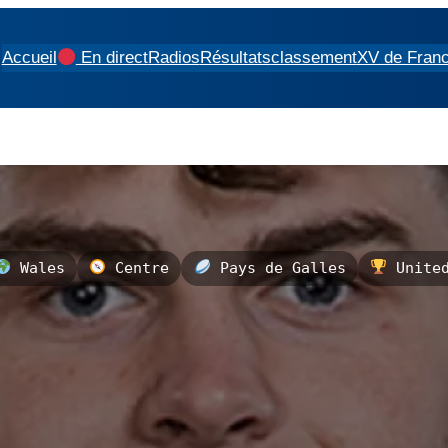
Accueil
En direct
Radios
Résultats
classement
XV de Fran
Wales
Centre
Pays de Galles
United