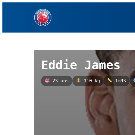
Aller
au
contenu
Eddie James
23 ans
110 kg
1m93