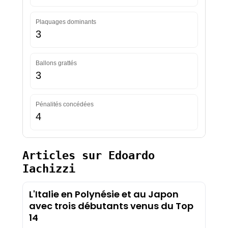
Plaquages dominants
3
Ballons grattés
3
Pénalités concédées
4
Articles sur Edoardo
Iachizzi
L'Italie en Polynésie et au Japon
avec trois débutants venus du Top
14