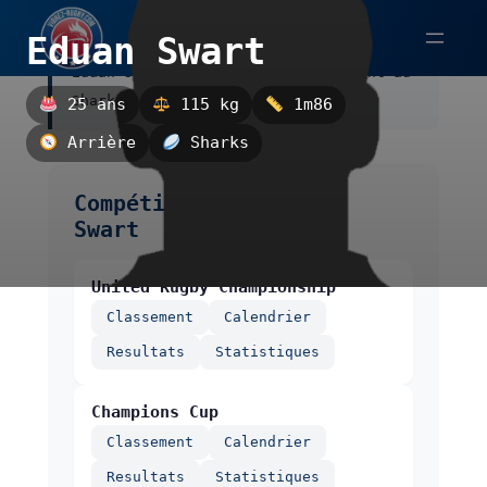
Aller
Eduan Swart
au
Eduan Swart est un arrière, évoluant au
contenu
Sharks.
25 ans
115 kg
1m86
Arrière
Sharks
Compétitions de Eduan
Swart
United Rugby Championship
Classement
Calendrier
Resultats
Statistiques
Champions Cup
Classement
Calendrier
Resultats
Statistiques