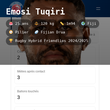
Aller
Emosi Tuqiri
au
Emosi Tuqiri est un pilier fidjien,
contenu
évoluant au Fijian Drua.
25 ans
120 kg
1m94
Fiji
Pilier
Fijian Drua
Statistiques — Rugby Hybrid Friendlies 2024/2025 — Mise à
jour le 30/03/2026 08:14
Rugby Hybrid Friendlies 2024/2025
Courses
2
Mètres après contact
3
Ballons touchés
3