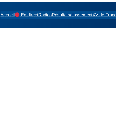
Accueil
En direct
Radios
Résultats
classement
XV de Fran