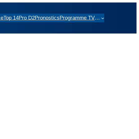
ce
Top 14
Pro D2
Pronostics
Programme TV
…