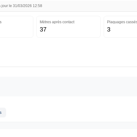
 jour le 31/03/2026 12:58
s
Mètres après contact
Plaquages cassé
37
3
s