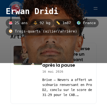
Aller
Erwan Dridi
au
Erwan Dridi est un trois-quarts
contenu
(ailier/arrière) français.
25 ans
92 kg
1m87
France
Trois-quarts (ailier/arrière)
Articles sur Erwan Dridi
Pro D2 : Brive renverse
Nevers et s’offre un
succès renversant
après la pause
16 mai 2026
Brive – Nevers a offert un
scénario renversant en Pro
D2, conclu sur le score de
31-29 pour le CAB.…