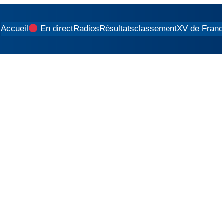
Accueil
En direct
Radios
Résultats
classement
XV de Fran