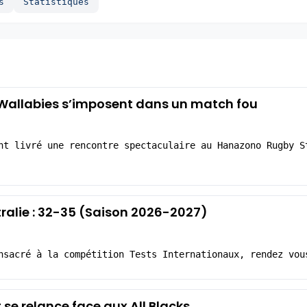
s
Statistiques
 Wallabies s’imposent dans un match fou
nt livré une rencontre spectaculaire au Hanazono Rugby S
ralie : 32-35 (Saison 2026-2027)
nsacré à la compétition Tests Internationaux, rendez vou
t se relance face aux All Blacks