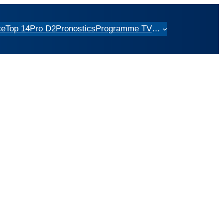
ce
Top 14
Pro D2
Pronostics
Programme TV
…