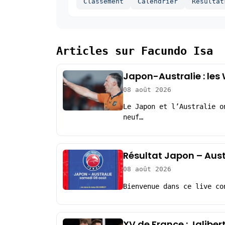
Classement
Calendrier
Resultat
Articles sur Facundo Isa
Japon-Australie : les
08 août 2026
Le Japon et l’Australie o
neuf…
Résultat Japon – Aust
08 août 2026
Bienvenue dans ce live co
XV de France : Jaliber