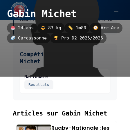
Aller
Gabin Michet
au
Gabin Michet est un arrière, évoluant au
contenu
Carcassonne.
24 ans
83 kg
1m80
Arrière
Carcassonne
Pro D2 2025/2026
Compétitions de Gabin
Michet
Nationale
Resultats
Articles sur Gabin Michet
Rugby-Nationale : les