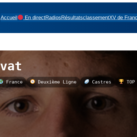
Accueil
En direct
Radios
Résultats
classement
XV de Fran
vat
France
Deuxième Ligne
Castres
TOP 