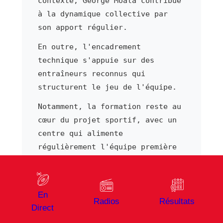
contexte, George Moala contribue
à la dynamique collective par
son apport régulier.
En outre, l'encadrement
technique s'appuie sur des
entraîneurs reconnus qui
structurent le jeu de l'équipe.
Notamment, la formation reste au
cœur du projet sportif, avec un
centre qui alimente
régulièrement l'équipe première
en jeunes talents.
Sur le plan sportif, chaque
rencontre de Top 14 représente
En
Radios
Résultats
une opportunité d'engranger des
Direct
points au classement.