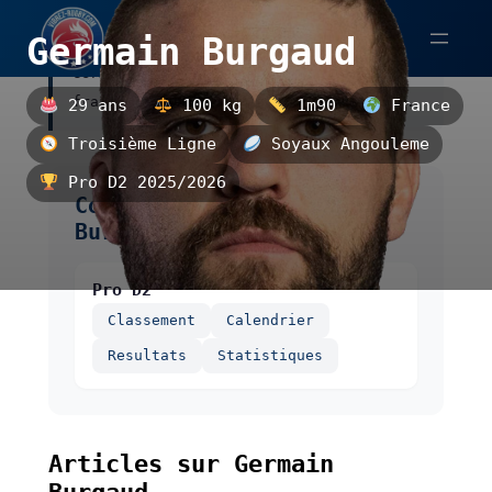
Aller
Germain Burgaud
au
Germain Burgaud est un troisième ligne
contenu
français, évoluant au Soyaux Angouleme.
29 ans
100 kg
1m90
France
Troisième Ligne
Soyaux Angouleme
Pro D2 2025/2026
Compétitions de Germain
Burgaud
Pro D2
Classement
Calendrier
Resultats
Statistiques
Articles sur Germain