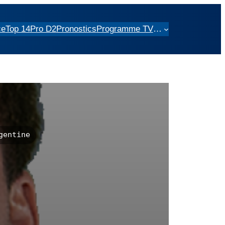
ce
Top 14
Pro D2
Pronostics
Programme TV
…
entine