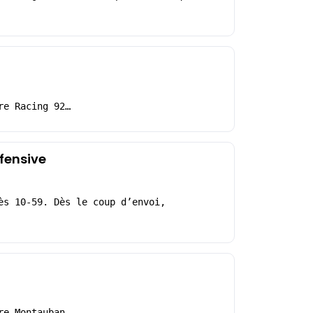
re Racing 92…
fensive
ès 10-59. Dès le coup d’envoi,
re Montauban –…