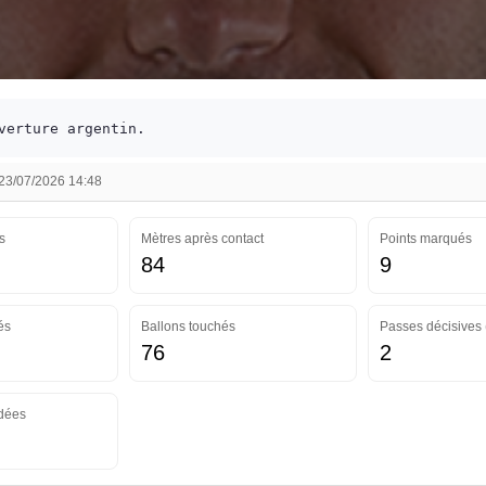
verture argentin.
 23/07/2026 14:48
s
Mètres après contact
Points marqués
84
9
és
Ballons touchés
Passes décisives 
76
2
dées