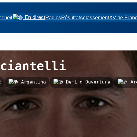
En direct
ccueil
Radios
Résultats
classement
XV de Fran
ciantelli
2
Argentina
Demi d'Ouverture
Arg