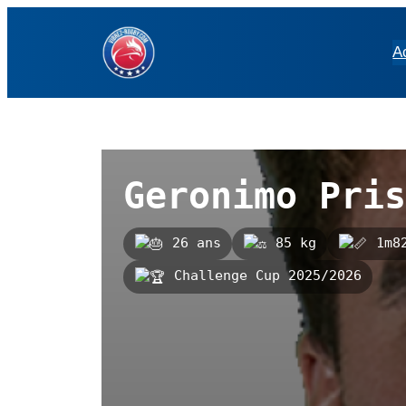
Aller
au
A
contenu
Geronimo Pris
26 ans
85 kg
1m8
Challenge Cup 2025/2026