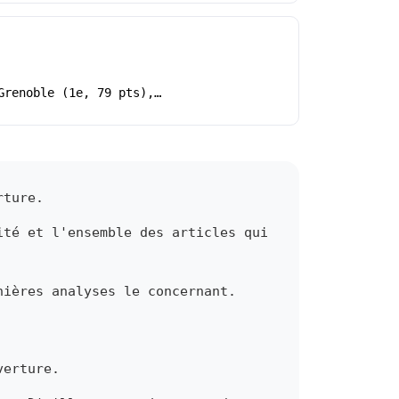
Grenoble (1e, 79 pts),…
rture.
ité et l'ensemble des articles qui
nières analyses le concernant.
verture.