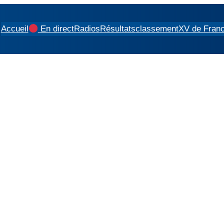
Accueil
En direct
Radios
Résultats
classement
XV de Fran