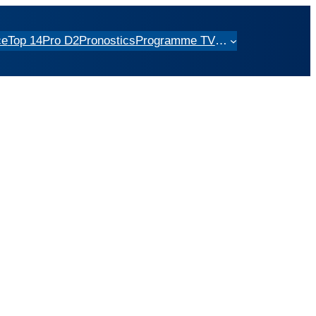
ce
Top 14
Pro D2
Pronostics
Programme TV
…