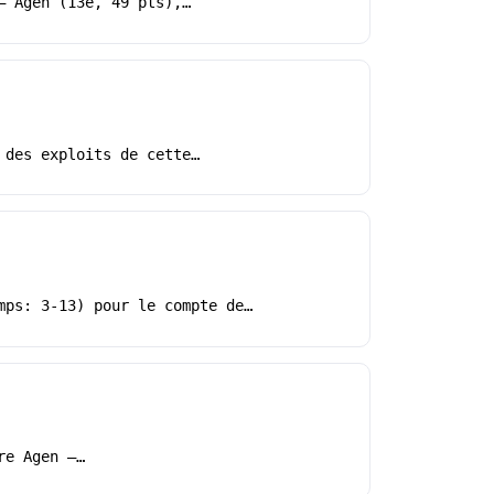
– Agen (13e, 49 pts),…
 des exploits de cette…
mps: 3-13) pour le compte de…
re Agen –…