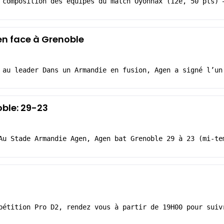
 composition des équipes du match Oyonnax (12e, 50 pts) 
en face à Grenoble
 au leader Dans un Armandie en fusion, Agen a signé l’un
ble: 29-23
Au Stade Armandie Agen, Agen bat Grenoble 29 à 23 (mi-te
pétition Pro D2, rendez vous à partir de 19H00 pour suiv