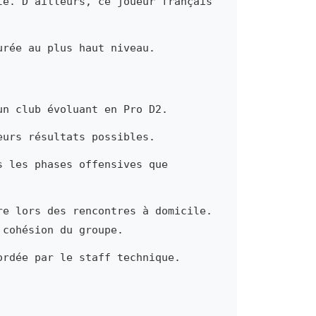
te. D'ailleurs, ce joueur français
urée au plus haut niveau.
un club évoluant en Pro D2.
eurs résultats possibles.
s les phases offensives que
re lors des rencontres à domicile.
 cohésion du groupe.
ordée par le staff technique.