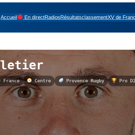
Accueil
En direct
Radios
Résultats
classement
XV de Fran
letier
France
Centre
Provence Rugby
Pro D2