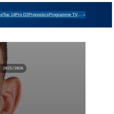
ce
Top 14
Pro D2
Pronostics
Programme TV
…
 2025/2026