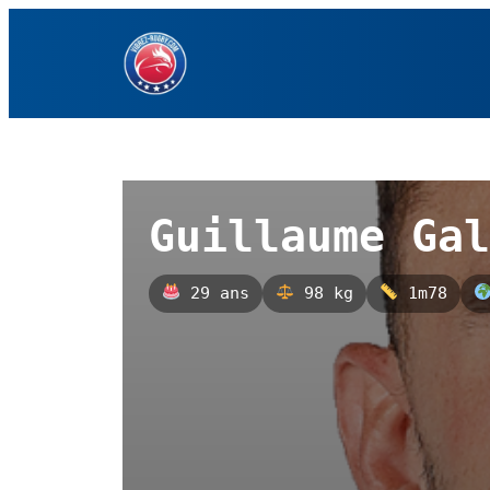
Aller
au
contenu
Guillaume Gal
29 ans
98 kg
1m78