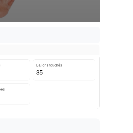
s
Ballons touchés
35
ées