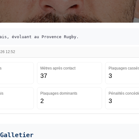
ais, évoluant au Provence Rugby.
026 12:52
s
Mètres après contact
Plaquages cassé
37
3
is
Plaquages dominants
Pénalités concéd
2
3
Galletier