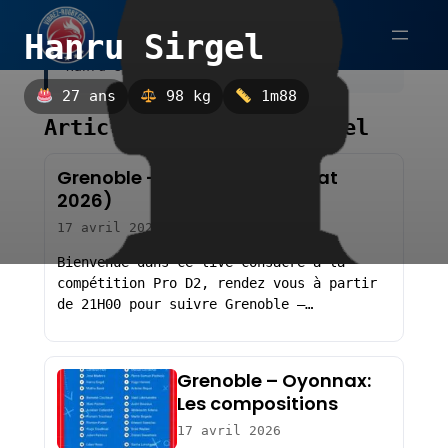
Aller
Hanru Sirgel
au
Hanru Sirgel.
contenu
27 ans
98 kg
1m88
Articles sur Hanru Sirgel
Grenoble – Oyonnax (Résultat
2026)
17 avril 2026
Bienvenue dans ce live consacré à la
compétition Pro D2, rendez vous à partir
de 21H00 pour suivre Grenoble –…
Grenoble – Oyonnax:
Les compositions
17 avril 2026