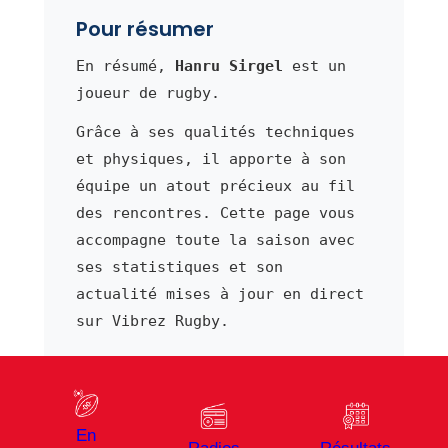
Pour résumer
En résumé,
Hanru Sirgel
est un
joueur de rugby.
Grâce à ses qualités techniques
et physiques, il apporte à son
équipe un atout précieux au fil
des rencontres. Cette page vous
accompagne toute la saison avec
ses statistiques et son
actualité mises à jour en direct
sur Vibrez Rugby.
⬅ Joueur précédent
Joueur suivant ➜
En
Scott Sio
Saib Sissoko