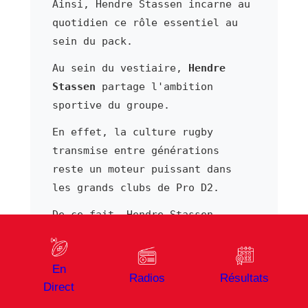
Ainsi, Hendre Stassen incarne au
quotidien ce rôle essentiel au
sein du pack.
Au sein du vestiaire,
Hendre
Stassen
partage l'ambition
sportive du groupe.
En effet, la culture rugby
transmise entre générations
reste un moteur puissant dans
les grands clubs de Pro D2.
De ce fait, Hendre Stassen
bénéficie d'un cadre
professionnel structuré afin de
En
développer son jeu.
Radios
Résultats
Direct
Par ailleurs, sa présence