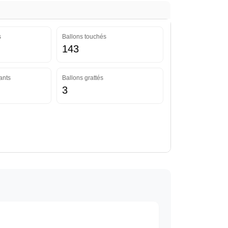
s
Ballons touchés
143
ants
Ballons grattés
3