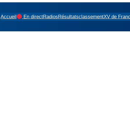
Accueil
En direct
Radios
Résultats
classement
XV de Fran