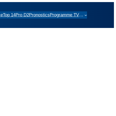
ce
Top 14
Pro D2
Pronostics
Programme TV
…