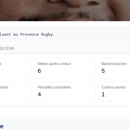
luant au Provence Rugby.
026 22:49
s
Mètres après contact
Ballons touchés
6
5
nants
Pénalités concédées
Cartons jaunes
4
1
e