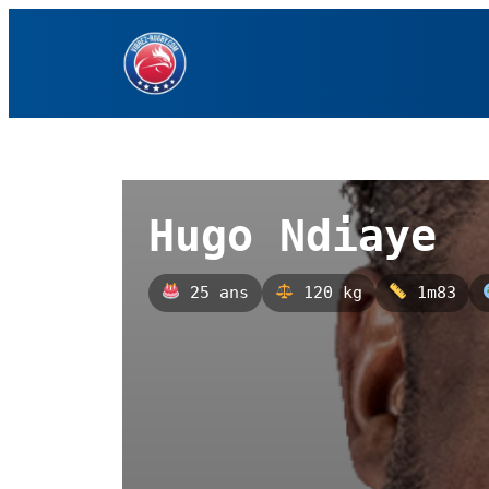
Aller
au
contenu
Hugo Ndiaye
25 ans
120 kg
1m83