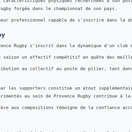
x caractéristiques physiques recherchées à son pos
rugby forgée dans le championnat de son pays.
ueur professionnel capable de s'inscrire dans la d
by
ence Rugby s'inscrit dans la dynamique d'un club 
e saison un effectif compétitif en quête des meill
ribution au collectif au poste de pilier, tant dan
par les supporters constitue un atout supplémentai
érimentés au sein de Provence Rugby contribue à la
ière aux compositions témoigne de la confiance acc