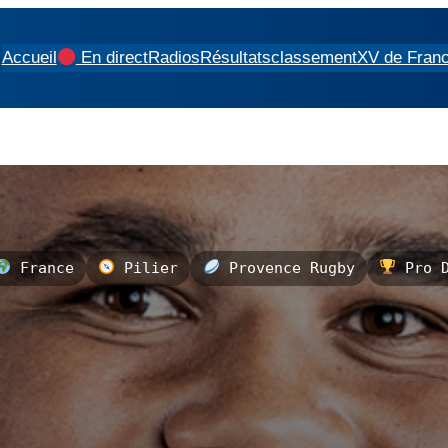
Accueil
En direct
Radios
Résultats
classement
XV de Fran
France
Pilier
Provence Rugby
Pro D