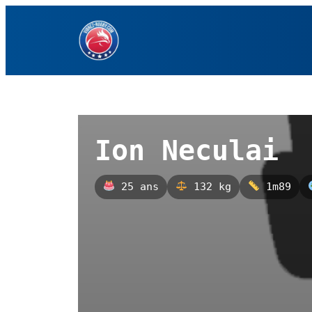
Aller
au
contenu
Ion Neculai
25 ans
132 kg
1m89