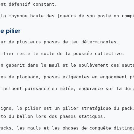
ent défensif constant.
 la moyenne haute des joueurs de son poste en comp
 pilier
our de plusieurs phases de jeu déterminantes.
pilier reste le socle de la poussée collective.
on gabarit dans le maul et le soulèvement des saut
nes de plaquage, phases exigeantes en engagement p
 incluent puissance en mêlée, endurance sur la dur
ligne, le pilier est un pilier stratégique du pack
ête du ballon lors des phases statiques.
rucks, les mauls et les phases de conquête disting