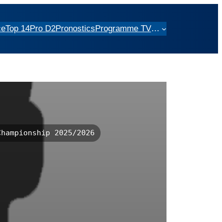
ce
Top 14
Pro D2
Pronostics
Programme TV
…
hampionship 2025/2026