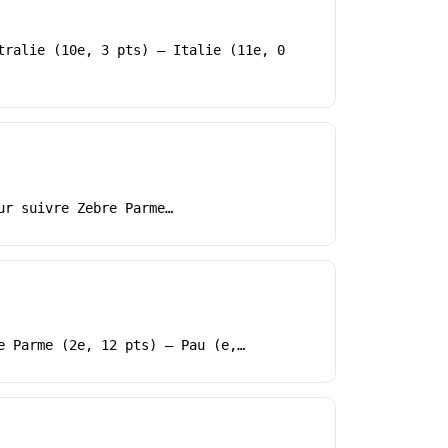
tralie (10e, 3 pts) – Italie (11e, 0
ur suivre Zebre Parme…
e Parme (2e, 12 pts) – Pau (e,…