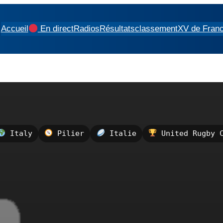
Accueil
En direct
Radios
Résultats
classement
XV de Fran
Italy
Pilier
Italie
United Rugby C