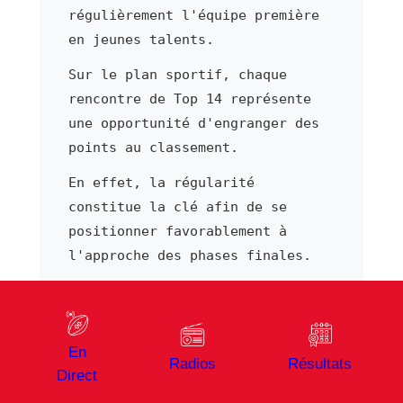
régulièrement l'équipe première
en jeunes talents.
Sur le plan sportif, chaque
rencontre de Top 14 représente
une opportunité d'engranger des
points au classement.
En effet, la régularité
constitue la clé afin de se
positionner favorablement à
l'approche des phases finales.
Par ailleurs, les rencontres à
domicile bénéficient d'un
soutien populaire fort.
En
Radios
Résultats
Par ailleurs, chaque déplacement
Direct
s'aborde avec l'ambition d'y