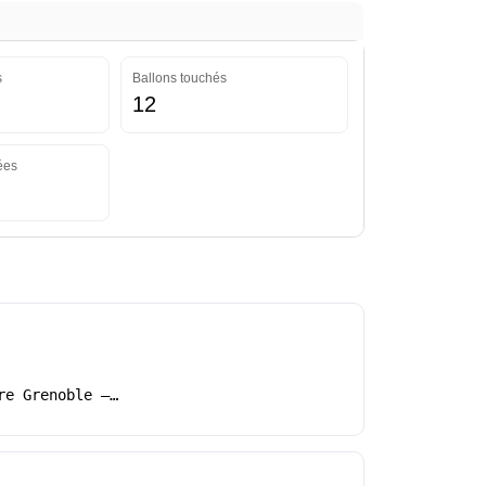
s
Ballons touchés
12
ées
re Grenoble –…