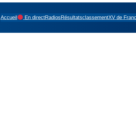
Accueil
En direct
Radios
Résultats
classement
XV de Fran