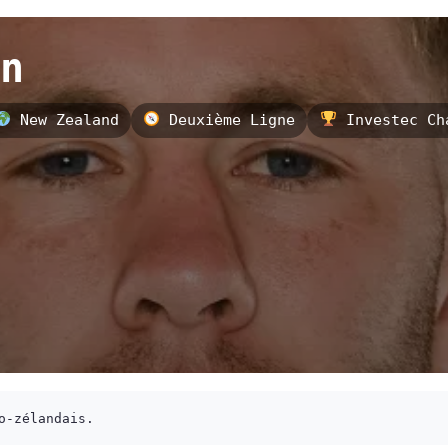
n
New Zealand
Deuxième Ligne
Investec Cha
o-zélandais.