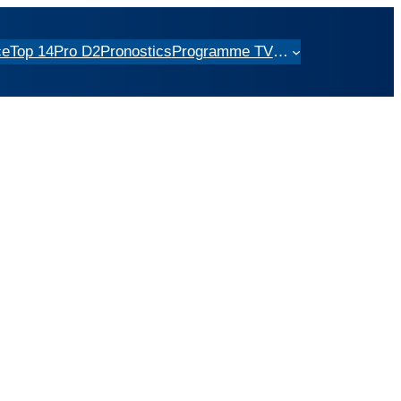
ce
Top 14
Pro D2
Pronostics
Programme TV
…